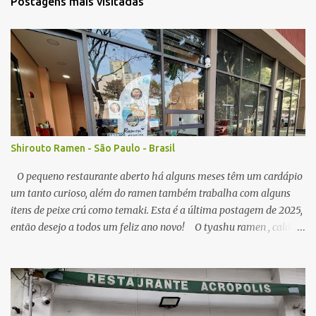
a
Postagens mais visitadas
r
u
m
c
o
m
e
n
t
á
r
Shirouto Ramen - São Paulo - Brasil
i
o
O pequeno restaurante aberto há alguns meses têm um cardápio
um tanto curioso, além do ramen também trabalha com alguns
itens de peixe crú como temaki. Esta é a última postagem de 2025,
então desejo a todos um feliz ano novo! O tyashu ramen , caldo
parece ser a base de frango, agradável, como visitei algumas vezes
o local, seu preço (ainda acessível) me permitiu, senti diferença no
ponto de sal no caldo, algumas vezes estava perfeito, mas peguei o
caldo um pouco salgado demais. A qualidade do macarrão é
satisfatória, os pedaços de tyashu bons. Nota: 8/10 O combo de