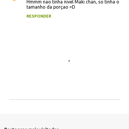
Hmmm nao tinha nivel Maki chan, so tinha o
á
tamanho da porçao =D
r
RESPONDER
i
o
s
P
o
s
t