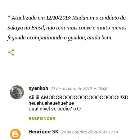
* Atualizado em 12/10/2013: Mudaram o cardápio do
Sukiya no Brasil, não tem mais couve e muito menos
feijoada acompanhando o gyudon, ainda bem.
nyankoh
21 de outubro de 2010 às 10:06
C
Aiiiiii AMODOROOOOOOOOOOOOOOO!!!XD
o
heuehueheuehuehue
qual nivel vc pediu? o.O
m
e
RESPONDER
n
Henrique SK
24 de outubro de 2010 às 13:14
t