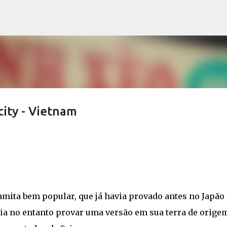
Pular para o conteúdo principal
ity - Vietnam
amita bem popular, que já havia provado antes no Japão
ia no entanto provar uma versão em sua terra de orige