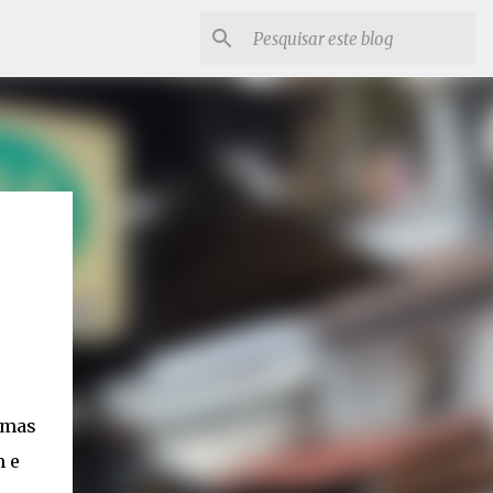
 mas
m e