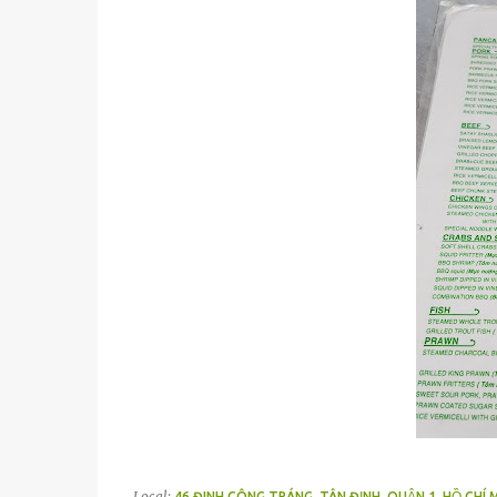
Local:
46 ĐINH CÔNG TRÁNG, TÂN ĐỊNH, QUẬN 1, HỒ CHÍ 