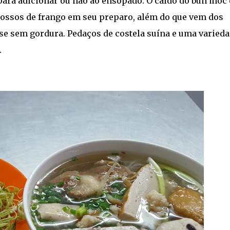
 para adicionar ou não ao ensopado. O caldo do bun moc 
 ossos de frango em seu preparo, além do que vem dos
se sem gordura. Pedaços de costela suína e uma varied
.