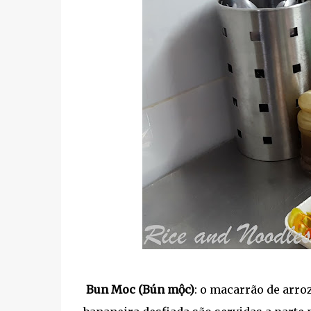
Bun Moc (Bún mộc)
: o macarrão de arro