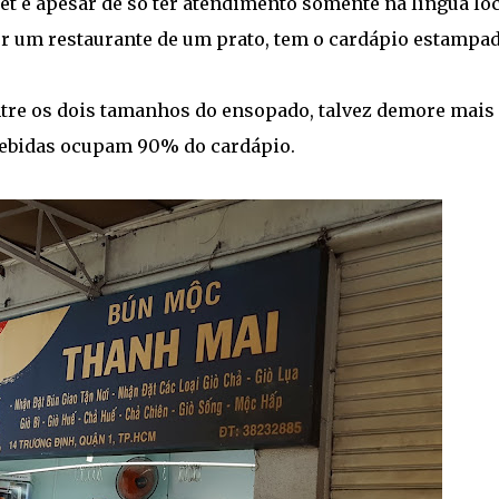
 e apesar de só ter atendimento somente na língua loc
 ser um restaurante de um prato, tem o cardápio estampa
tre os dois tamanhos do ensopado, talvez demore mais
 bebidas ocupam 90% do cardápio.