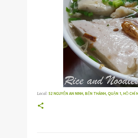
Local:
52 NGUYỄN AN NINH, BẾN THÀNH, QUẬN 1, HỒ CHÍ 