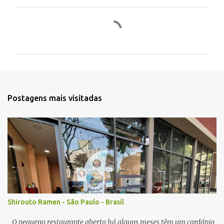
C
o
m
e
n
t
Postagens mais visitadas
á
r
i
o
s
Shirouto Ramen - São Paulo - Brasil
O pequeno restaurante aberto há alguns meses têm um cardápio