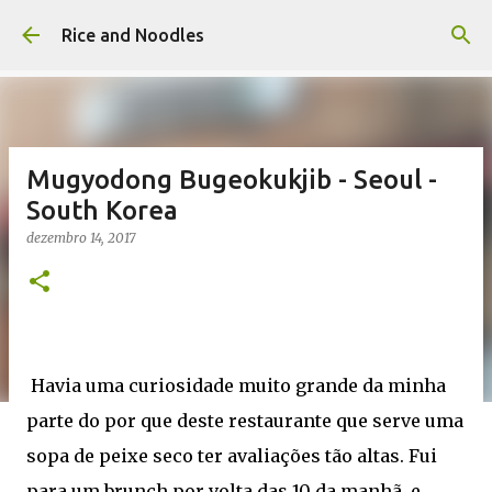
Pular para o conteúdo principal
Rice and Noodles
Mugyodong Bugeokukjib - Seoul -
South Korea
dezembro 14, 2017
Havia uma curiosidade muito grande da minha
parte do por que deste restaurante que serve uma
sopa de peixe seco ter avaliações tão altas. Fui
para um brunch por volta das 10 da manhã, e