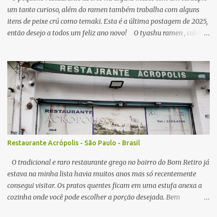
um tanto curioso, além do ramen também trabalha com alguns
itens de peixe crú como temaki. Esta é a última postagem de 2025,
então desejo a todos um feliz ano novo! O tyashu ramen , caldo
parece ser a base de frango, agradável, como visitei algumas vezes
o local, seu preço (ainda acessível) me permitiu, senti diferença no
ponto de sal no caldo, algumas vezes estava perfeito, mas peguei o
caldo um pouco salgado demais. A qualidade do macarrão é
satisfatória, os pedaços de tyashu bons. Nota: 8/10 O combo de
chahan com karaage , o arroz frito segue muito estilo nipo
brasileiro, é bem leve em sal e gordura, e com isso combina muito
com algum elemento mais gorduroso como o ótimo frango frito
da casa, que lembra mais um frango frito brasileiro do que japonês
Restaurante Acrópolis - São Paulo - Brasil
em sabor, em todas visitas sempre servido no ponto perfeito,
crocante por fora, e suculento no interior. N...
O tradicional e raro restaurante grego no bairro do Bom Retiro já
estava na minha lista havia muitos anos mas só recentemente
consegui visitar. Os pratos quentes ficam em uma estufa anexa a
cozinha onde você pode escolher a porção desejada. Bem
interessante o sistema já que ver a comida na sua frente pode