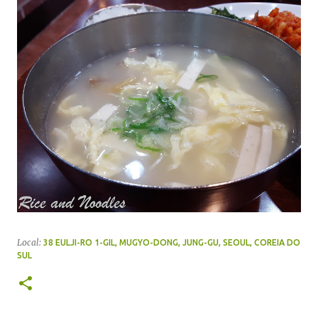
Local:
38 EULJI-RO 1-GIL, MUGYO-DONG, JUNG-GU, SEOUL, COREIA DO
SUL