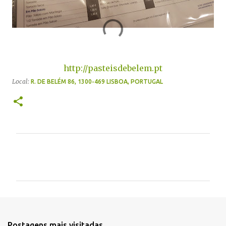
http://pasteisdebelem.pt
Local:
R. DE BELÉM 86, 1300-469 LISBOA, PORTUGAL
C
o
m
e
n
t
Postagens mais visitadas