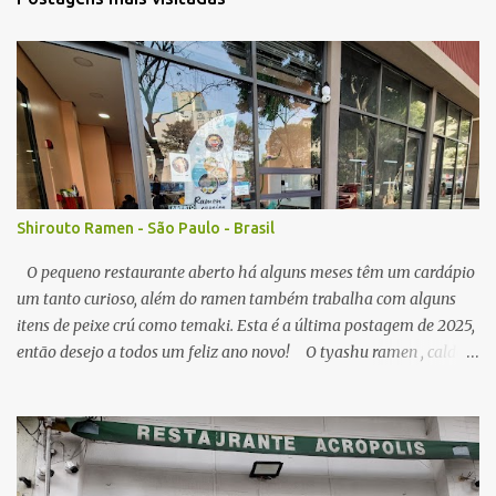
á
r
i
o
s
Shirouto Ramen - São Paulo - Brasil
O pequeno restaurante aberto há alguns meses têm um cardápio
um tanto curioso, além do ramen também trabalha com alguns
itens de peixe crú como temaki. Esta é a última postagem de 2025,
então desejo a todos um feliz ano novo! O tyashu ramen , caldo
parece ser a base de frango, agradável, como visitei algumas vezes
o local, seu preço (ainda acessível) me permitiu, senti diferença no
ponto de sal no caldo, algumas vezes estava perfeito, mas peguei o
caldo um pouco salgado demais. A qualidade do macarrão é
satisfatória, os pedaços de tyashu bons. Nota: 8/10 O combo de