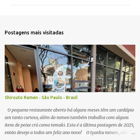
m
e
n
t
Postagens mais visitadas
á
r
i
o
s
Shirouto Ramen - São Paulo - Brasil
O pequeno restaurante aberto há alguns meses têm um cardápio
um tanto curioso, além do ramen também trabalha com alguns
itens de peixe crú como temaki. Esta é a última postagem de 2025,
então desejo a todos um feliz ano novo! O tyashu ramen , caldo