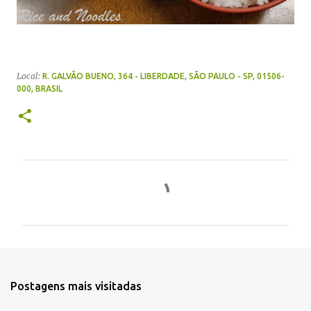
Local:
R. GALVÃO BUENO, 364 - LIBERDADE, SÃO PAULO - SP, 01506-
000, BRASIL
C
o
m
e
n
t
Postagens mais visitadas
á