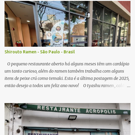
r
i
o
s
Shirouto Ramen - São Paulo - Brasil
O pequeno restaurante aberto há alguns meses têm um cardápio
um tanto curioso, além do ramen também trabalha com alguns
itens de peixe crú como temaki. Esta é a última postagem de 2025,
então desejo a todos um feliz ano novo! O tyashu ramen , caldo
parece ser a base de frango, agradável, como visitei algumas vezes
o local, seu preço (ainda acessível) me permitiu, senti diferença no
ponto de sal no caldo, algumas vezes estava perfeito, mas peguei o
caldo um pouco salgado demais. A qualidade do macarrão é
satisfatória, os pedaços de tyashu bons. Nota: 8/10 O combo de
chahan com karaage , o arroz frito segue muito estilo nipo