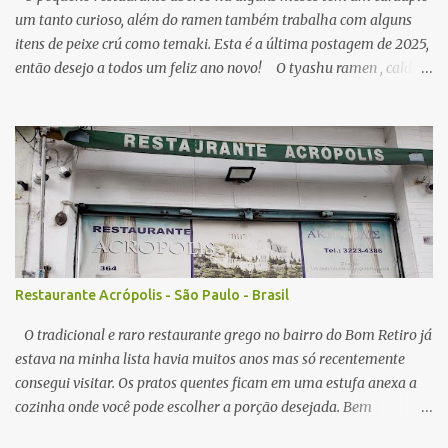
um tanto curioso, além do ramen também trabalha com alguns
itens de peixe crú como temaki. Esta é a última postagem de 2025,
então desejo a todos um feliz ano novo! O tyashu ramen , caldo
parece ser a base de frango, agradável, como visitei algumas vezes
o local, seu preço (ainda acessível) me permitiu, senti diferença no
ponto de sal no caldo, algumas vezes estava perfeito, mas peguei o
caldo um pouco salgado demais. A qualidade do macarrão é
satisfatória, os pedaços de tyashu bons. Nota: 8/10 O combo de
chahan com karaage , o arroz frito segue muito estilo nipo
brasileiro, é bem leve em sal e gordura, e com isso combina muito
com algum elemento mais gorduroso como o ótimo frango frito
da casa, que lembra mais um frango frito brasileiro do que japonês
Restaurante Acrópolis - São Paulo - Brasil
em sabor, em todas visitas sempre servido no ponto perfeito,
crocante por fora, e suculento no interior. N...
O tradicional e raro restaurante grego no bairro do Bom Retiro já
estava na minha lista havia muitos anos mas só recentemente
consegui visitar. Os pratos quentes ficam em uma estufa anexa a
cozinha onde você pode escolher a porção desejada. Bem
interessante o sistema já que ver a comida na sua frente pode