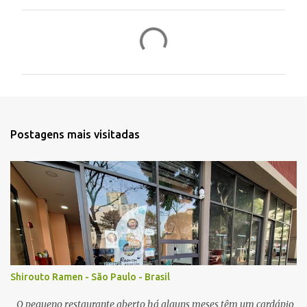
C
o
m
e
n
t
Postagens mais visitadas
á
r
i
o
s
Shirouto Ramen - São Paulo - Brasil
O pequeno restaurante aberto há alguns meses têm um cardápio