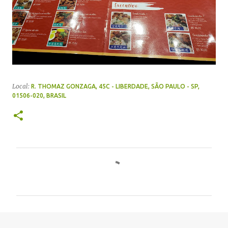
Local:
R. THOMAZ GONZAGA, 45C - LIBERDADE, SÃO PAULO - SP,
01506-020, BRASIL
C
o
m
e
n