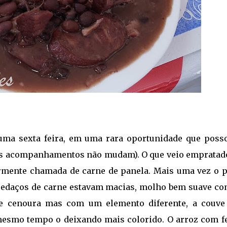
ma sexta feira, em uma rara oportunidade que posso
ue os acompanhamentos não mudam). O que veio empratado
mente chamada de carne de panela. Mais uma vez o p
 pedaços de carne estavam macias, molho bem suave co
a e cenoura mas com um elemento diferente, a couve
esmo tempo o deixando mais colorido. O arroz com fe