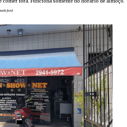
 é comer fora. Funciona somente no horário de almoço.
emade food.