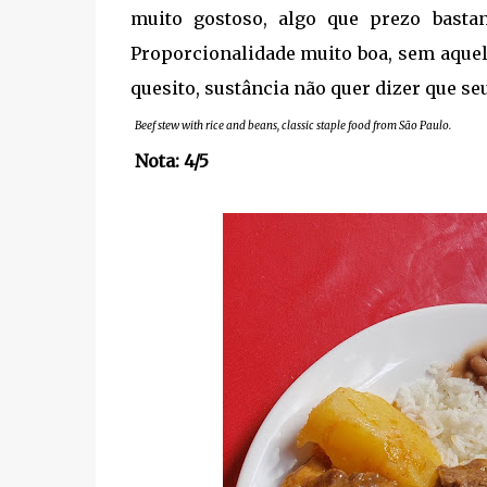
muito gostoso, algo que prezo basta
Proporcionalidade muito boa, sem aquel
quesito, sustância não quer dizer que se
Beef stew with rice and beans, classic staple food from São Paulo.
Nota: 4/5