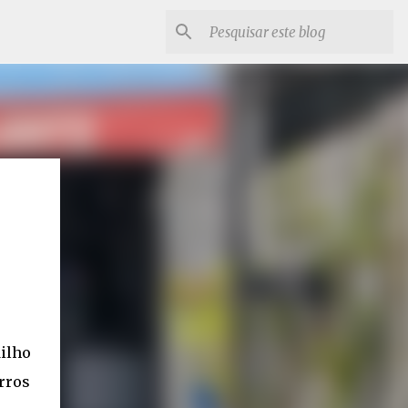
dilho
rros