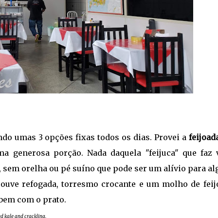
ndo umas 3 opções fixas todos os dias. Provei a
feijoad
 generosa porção. Nada daquela "feijuca" que faz 
ve, sem orelha ou pé suíno que pode ser um alívio para a
ouve refogada, torresmo crocante e um molho de feij
bem com o prato.
ied kale and crackling.