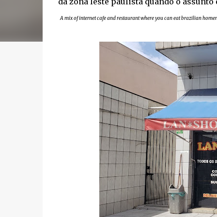
da zona leste paulista quando o assunto
A mix of internet cafe and restaurant where you can eat brazilian hom