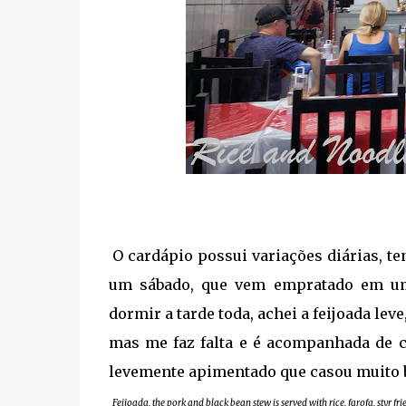
O cardápio possui variações diárias, te
um sábado, que vem empratado em uma
dormir a tarde toda, achei a feijoada le
mas me faz falta e é acompanhada de c
levemente apimentado que casou muito 
Feijoada, the pork and black bean stew is served with rice, farofa, styr fr