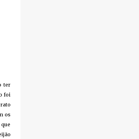
 ter
 foi
rato
m os
 que
ijão