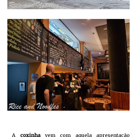
A
coxinha
vem com aquela apresentação