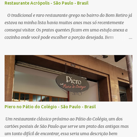
Restaurante Acrópolis - São Paulo - Brasil
em sabor, em todas visitas sempre servido no ponto perfeito,
crocante por fora, e suculento no interior. N...
O tradicional e raro restaurante grego no bairro do Bom Retiro já
estava na minha lista havia muitos anos mas só recentemente
consegui visitar. Os pratos quentes ficam em uma estufa anexa a
cozinha onde você pode escolher a porção desejada. Bem
interessante o sistema já que ver a comida na sua frente pode
instigar mais do que ler um cardápio com foto mas tem alguns
pontos negativos que irei comentar a seguir. A primeira porção
pedida foi de polvo e " risoto ". O polvo estava bom, um pouco
mole demais mas fresco na medida do possível em um restaurante
localizado em São Paulo. O arroz estava bom, alias ambos pratos
tem o tomate como base, nada surpreendente quanto a sabor, o
aspecto visual dos pratos me surpreendeu mais do que o gosto em
si. Nota: 8/10 O prato com cordeiro foi outro prato pedido, que
Piero no Pátio do Colégio - São Paulo - Brasil
vem coberto com um tipo de molho, prato também bom mas bem
simples no gosto, acompanhado de arroz e batata. Nota: 7/10 O
Um restaurante clássico próximo ao Pátio do Colégio, um dos
grande motivo para eu vol...
cartões postais de São Paulo que serve um prato das antigas mas
um tanto difícil de encontrar, essa seria uma descrição bem