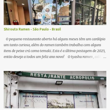
o
s
Shirouto Ramen - São Paulo - Brasil
O pequeno restaurante aberto há alguns meses têm um cardápio
um tanto curioso, além do ramen também trabalha com alguns
itens de peixe crú como temaki. Esta é a última postagem de 2025,
então desejo a todos um feliz ano novo! O tyashu ramen , caldo
parece ser a base de frango, agradável, como visitei algumas vezes
o local, seu preço (ainda acessível) me permitiu, senti diferença no
ponto de sal no caldo, algumas vezes estava perfeito, mas peguei o
caldo um pouco salgado demais. A qualidade do macarrão é
satisfatória, os pedaços de tyashu bons. Nota: 8/10 O combo de
chahan com karaage , o arroz frito segue muito estilo nipo
brasileiro, é bem leve em sal e gordura, e com isso combina muito
com algum elemento mais gorduroso como o ótimo frango frito
da casa, que lembra mais um frango frito brasileiro do que japonês