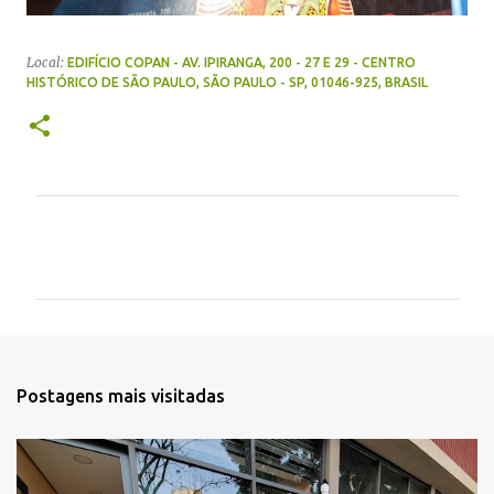
Local:
EDIFÍCIO COPAN - AV. IPIRANGA, 200 - 27 E 29 - CENTRO
HISTÓRICO DE SÃO PAULO, SÃO PAULO - SP, 01046-925, BRASIL
C
o
m
e
n
t
Postagens mais visitadas
á
r
i