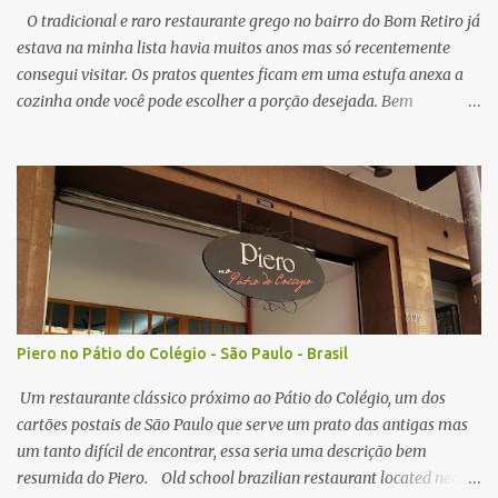
crocante por fora, e suculento no interior. N...
O tradicional e raro restaurante grego no bairro do Bom Retiro já
estava na minha lista havia muitos anos mas só recentemente
consegui visitar. Os pratos quentes ficam em uma estufa anexa a
cozinha onde você pode escolher a porção desejada. Bem
interessante o sistema já que ver a comida na sua frente pode
instigar mais do que ler um cardápio com foto mas tem alguns
pontos negativos que irei comentar a seguir. A primeira porção
pedida foi de polvo e " risoto ". O polvo estava bom, um pouco
mole demais mas fresco na medida do possível em um restaurante
localizado em São Paulo. O arroz estava bom, alias ambos pratos
tem o tomate como base, nada surpreendente quanto a sabor, o
aspecto visual dos pratos me surpreendeu mais do que o gosto em
si. Nota: 8/10 O prato com cordeiro foi outro prato pedido, que
Piero no Pátio do Colégio - São Paulo - Brasil
vem coberto com um tipo de molho, prato também bom mas bem
simples no gosto, acompanhado de arroz e batata. Nota: 7/10 O
Um restaurante clássico próximo ao Pátio do Colégio, um dos
grande motivo para eu vol...
cartões postais de São Paulo que serve um prato das antigas mas
um tanto difícil de encontrar, essa seria uma descrição bem
resumida do Piero. Old school brazilian restaurant located near