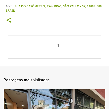
Local:
RUA DO GASÔMETRO, 254 - BRÁS, SÃO PAULO - SP, 03004-000,
BRASIL
C
o
m
e
n
t
Postagens mais visitadas
á
r
i
o