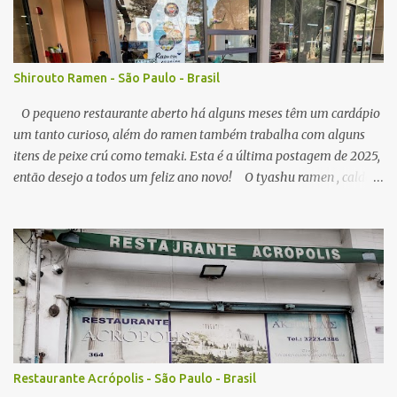
s
Shirouto Ramen - São Paulo - Brasil
O pequeno restaurante aberto há alguns meses têm um cardápio
um tanto curioso, além do ramen também trabalha com alguns
itens de peixe crú como temaki. Esta é a última postagem de 2025,
então desejo a todos um feliz ano novo! O tyashu ramen , caldo
parece ser a base de frango, agradável, como visitei algumas vezes
o local, seu preço (ainda acessível) me permitiu, senti diferença no
ponto de sal no caldo, algumas vezes estava perfeito, mas peguei o
caldo um pouco salgado demais. A qualidade do macarrão é
satisfatória, os pedaços de tyashu bons. Nota: 8/10 O combo de
chahan com karaage , o arroz frito segue muito estilo nipo
brasileiro, é bem leve em sal e gordura, e com isso combina muito
com algum elemento mais gorduroso como o ótimo frango frito
da casa, que lembra mais um frango frito brasileiro do que japonês
Restaurante Acrópolis - São Paulo - Brasil
em sabor, em todas visitas sempre servido no ponto perfeito,