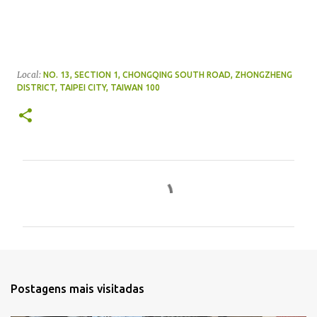
Local:
NO. 13, SECTION 1, CHONGQING SOUTH ROAD, ZHONGZHENG
DISTRICT, TAIPEI CITY, TAIWAN 100
C
o
m
e
n
t
Postagens mais visitadas
á