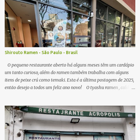
r
i
o
s
Shirouto Ramen - São Paulo - Brasil
O pequeno restaurante aberto há alguns meses têm um cardápio
um tanto curioso, além do ramen também trabalha com alguns
itens de peixe crú como temaki. Esta é a última postagem de 2025,
então desejo a todos um feliz ano novo! O tyashu ramen , caldo
parece ser a base de frango, agradável, como visitei algumas vezes
o local, seu preço (ainda acessível) me permitiu, senti diferença no
ponto de sal no caldo, algumas vezes estava perfeito, mas peguei o
caldo um pouco salgado demais. A qualidade do macarrão é
satisfatória, os pedaços de tyashu bons. Nota: 8/10 O combo de
chahan com karaage , o arroz frito segue muito estilo nipo