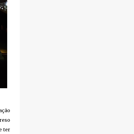
ação
reso
e ter