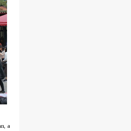
a mistura do arroz e farinha de mandioca
com o caldo do preparo do bife (filé migon)
que por sua vez é preparado na manteiga,
adicionando alcaparras e acompanhado
também de batata palha portuguesa feitos
na casa. A quantidade de farinha
principalmente é um dos pontos chaves do
prato para que a mistura não fique seca e
consequentemente vire uma massaroca.
Braised file mignon with butter, after
braised, rice and cassava flour is mixed with
the residual beef juice and butter of the pan.
...
n, a