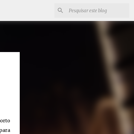
orto
para