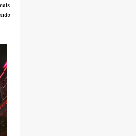
mais
endo