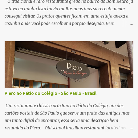
crocante por fora, e suculento no interior. N...
O tradicional e raro restaurante grego no bairro do Bom Retiro já
estava na minha lista havia muitos anos mas só recentemente
consegui visitar. Os pratos quentes ficam em uma estufa anexa a
cozinha onde você pode escolher a porção desejada. Bem
interessante o sistema já que ver a comida na sua frente pode
instigar mais do que ler um cardápio com foto mas tem alguns
pontos negativos que irei comentar a seguir. A primeira porção
pedida foi de polvo e " risoto ". O polvo estava bom, um pouco
mole demais mas fresco na medida do possível em um restaurante
localizado em São Paulo. O arroz estava bom, alias ambos pratos
tem o tomate como base, nada surpreendente quanto a sabor, o
aspecto visual dos pratos me surpreendeu mais do que o gosto em
si. Nota: 8/10 O prato com cordeiro foi outro prato pedido, que
Piero no Pátio do Colégio - São Paulo - Brasil
vem coberto com um tipo de molho, prato também bom mas bem
simples no gosto, acompanhado de arroz e batata. Nota: 7/10 O
Um restaurante clássico próximo ao Pátio do Colégio, um dos
grande motivo para eu vol...
cartões postais de São Paulo que serve um prato das antigas mas
um tanto difícil de encontrar, essa seria uma descrição bem
resumida do Piero. Old school brazilian restaurant located near
two famous tourists spots of São Paulo (Pátio do Colégio and