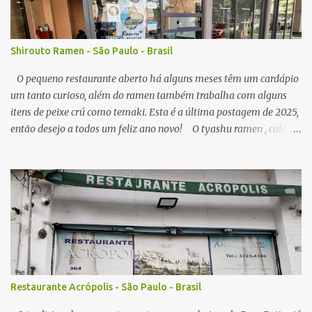
Shirouto Ramen - São Paulo - Brasil
O pequeno restaurante aberto há alguns meses têm um cardápio
um tanto curioso, além do ramen também trabalha com alguns
itens de peixe crú como temaki. Esta é a última postagem de 2025,
então desejo a todos um feliz ano novo! O tyashu ramen , caldo
parece ser a base de frango, agradável, como visitei algumas vezes
o local, seu preço (ainda acessível) me permitiu, senti diferença no
ponto de sal no caldo, algumas vezes estava perfeito, mas peguei o
caldo um pouco salgado demais. A qualidade do macarrão é
satisfatória, os pedaços de tyashu bons. Nota: 8/10 O combo de
chahan com karaage , o arroz frito segue muito estilo nipo
brasileiro, é bem leve em sal e gordura, e com isso combina muito
com algum elemento mais gorduroso como o ótimo frango frito
da casa, que lembra mais um frango frito brasileiro do que japonês
Restaurante Acrópolis - São Paulo - Brasil
em sabor, em todas visitas sempre servido no ponto perfeito,