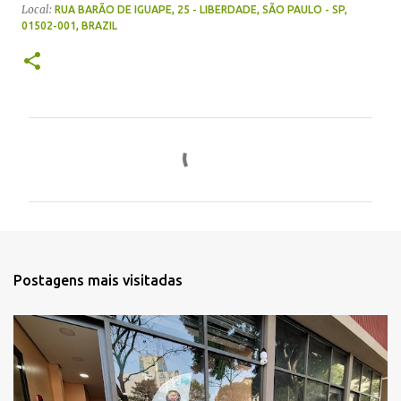
Local:
RUA BARÃO DE IGUAPE, 25 - LIBERDADE, SÃO PAULO - SP,
01502-001, BRAZIL
C
o
m
e
n
t
Postagens mais visitadas
á
r
i
o
s