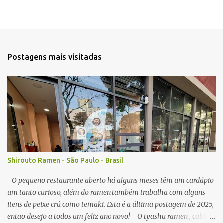
m
e
n
t
Postagens mais visitadas
á
r
i
o
s
Shirouto Ramen - São Paulo - Brasil
O pequeno restaurante aberto há alguns meses têm um cardápio
um tanto curioso, além do ramen também trabalha com alguns
itens de peixe crú como temaki. Esta é a última postagem de 2025,
então desejo a todos um feliz ano novo! O tyashu ramen , caldo