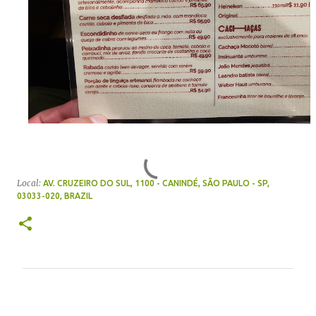
Local:
AV. CRUZEIRO DO SUL, 1100 - CANINDÉ, SÃO PAULO - SP,
03033-020, BRAZIL
C
o