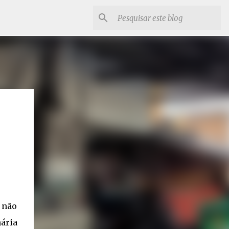
 não
nária