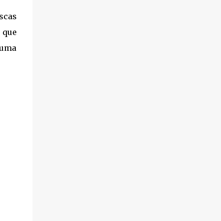
scas
 que
 uma