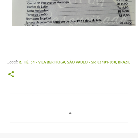
Local:
R. TIÉ, 51 - VILA BERTIOGA, SÃO PAULO - SP, 03181-030, BRAZIL
C
o
m
e