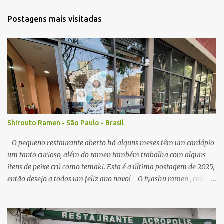
n
t
Postagens mais visitadas
á
r
i
o
s
Shirouto Ramen - São Paulo - Brasil
O pequeno restaurante aberto há alguns meses têm um cardápio
um tanto curioso, além do ramen também trabalha com alguns
itens de peixe crú como temaki. Esta é a última postagem de 2025,
então desejo a todos um feliz ano novo! O tyashu ramen , caldo
parece ser a base de frango, agradável, como visitei algumas vezes
o local, seu preço (ainda acessível) me permitiu, senti diferença no
ponto de sal no caldo, algumas vezes estava perfeito, mas peguei o