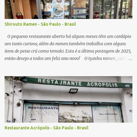
s
Shirouto Ramen - São Paulo - Brasil
O pequeno restaurante aberto há alguns meses têm um cardápio
um tanto curioso, além do ramen também trabalha com alguns
itens de peixe crú como temaki. Esta é a última postagem de 2025,
então desejo a todos um feliz ano novo! O tyashu ramen , caldo
parece ser a base de frango, agradável, como visitei algumas vezes
o local, seu preço (ainda acessível) me permitiu, senti diferença no
ponto de sal no caldo, algumas vezes estava perfeito, mas peguei o
caldo um pouco salgado demais. A qualidade do macarrão é
satisfatória, os pedaços de tyashu bons. Nota: 8/10 O combo de
chahan com karaage , o arroz frito segue muito estilo nipo
brasileiro, é bem leve em sal e gordura, e com isso combina muito
com algum elemento mais gorduroso como o ótimo frango frito
da casa, que lembra mais um frango frito brasileiro do que japonês
Restaurante Acrópolis - São Paulo - Brasil
em sabor, em todas visitas sempre servido no ponto perfeito,