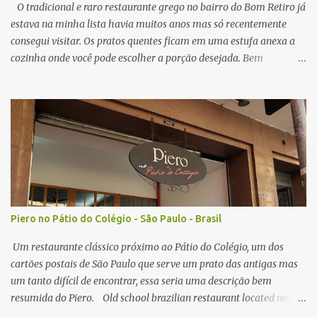
crocante por fora, e suculento no interior. N...
O tradicional e raro restaurante grego no bairro do Bom Retiro já
estava na minha lista havia muitos anos mas só recentemente
consegui visitar. Os pratos quentes ficam em uma estufa anexa a
cozinha onde você pode escolher a porção desejada. Bem
interessante o sistema já que ver a comida na sua frente pode
instigar mais do que ler um cardápio com foto mas tem alguns
pontos negativos que irei comentar a seguir. A primeira porção
pedida foi de polvo e " risoto ". O polvo estava bom, um pouco
mole demais mas fresco na medida do possível em um restaurante
localizado em São Paulo. O arroz estava bom, alias ambos pratos
tem o tomate como base, nada surpreendente quanto a sabor, o
aspecto visual dos pratos me surpreendeu mais do que o gosto em
si. Nota: 8/10 O prato com cordeiro foi outro prato pedido, que
Piero no Pátio do Colégio - São Paulo - Brasil
vem coberto com um tipo de molho, prato também bom mas bem
simples no gosto, acompanhado de arroz e batata. Nota: 7/10 O
Um restaurante clássico próximo ao Pátio do Colégio, um dos
grande motivo para eu vol...
cartões postais de São Paulo que serve um prato das antigas mas
um tanto difícil de encontrar, essa seria uma descrição bem
resumida do Piero. Old school brazilian restaurant located near
two famous tourists spots of São Paulo (Pátio do Colégio and