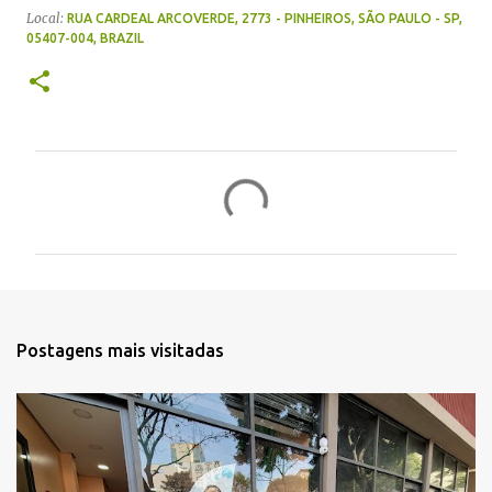
Local:
RUA CARDEAL ARCOVERDE, 2773 - PINHEIROS, SÃO PAULO - SP,
05407-004, BRAZIL
C
o
m
e
n
t
Postagens mais visitadas
á
r
i
o