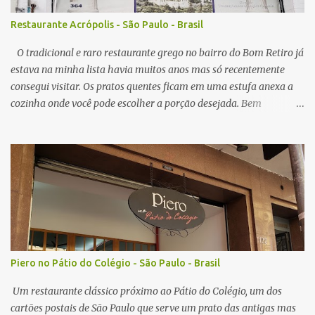
com algum elemento mais gorduroso como o ótimo frango frito
da casa, que lembra mais um frango frito brasileiro do que japonês
Restaurante Acrópolis - São Paulo - Brasil
em sabor, em todas visitas sempre servido no ponto perfeito,
crocante por fora, e suculento no interior. N...
O tradicional e raro restaurante grego no bairro do Bom Retiro já
estava na minha lista havia muitos anos mas só recentemente
consegui visitar. Os pratos quentes ficam em uma estufa anexa a
cozinha onde você pode escolher a porção desejada. Bem
interessante o sistema já que ver a comida na sua frente pode
instigar mais do que ler um cardápio com foto mas tem alguns
pontos negativos que irei comentar a seguir. A primeira porção
pedida foi de polvo e " risoto ". O polvo estava bom, um pouco
mole demais mas fresco na medida do possível em um restaurante
localizado em São Paulo. O arroz estava bom, alias ambos pratos
tem o tomate como base, nada surpreendente quanto a sabor, o
aspecto visual dos pratos me surpreendeu mais do que o gosto em
si. Nota: 8/10 O prato com cordeiro foi outro prato pedido, que
Piero no Pátio do Colégio - São Paulo - Brasil
vem coberto com um tipo de molho, prato também bom mas bem
simples no gosto, acompanhado de arroz e batata. Nota: 7/10 O
Um restaurante clássico próximo ao Pátio do Colégio, um dos
grande motivo para eu vol...
cartões postais de São Paulo que serve um prato das antigas mas