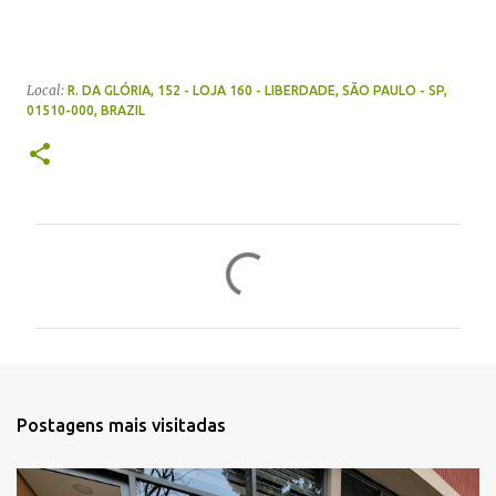
Local:
R. DA GLÓRIA, 152 - LOJA 160 - LIBERDADE, SÃO PAULO - SP,
01510-000, BRAZIL
C
o
m
e
n
t
Postagens mais visitadas
á
r