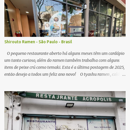
i
o
s
Shirouto Ramen - São Paulo - Brasil
O pequeno restaurante aberto há alguns meses têm um cardápio
um tanto curioso, além do ramen também trabalha com alguns
itens de peixe crú como temaki. Esta é a última postagem de 2025,
então desejo a todos um feliz ano novo! O tyashu ramen , caldo
parece ser a base de frango, agradável, como visitei algumas vezes
o local, seu preço (ainda acessível) me permitiu, senti diferença no
ponto de sal no caldo, algumas vezes estava perfeito, mas peguei o
caldo um pouco salgado demais. A qualidade do macarrão é
satisfatória, os pedaços de tyashu bons. Nota: 8/10 O combo de
chahan com karaage , o arroz frito segue muito estilo nipo
brasileiro, é bem leve em sal e gordura, e com isso combina muito