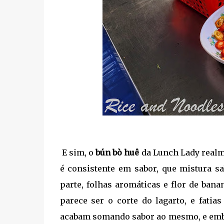
E sim, o
bún bò huê
da Lunch Lady realme
é consistente em sabor, que mistura sa
parte, folhas aromáticas e flor de bana
parece ser o corte do lagarto, e fatia
acabam somando sabor ao mesmo, e embut