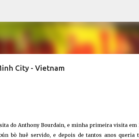
Pular para o conteúdo principal
Minh City - Vietnam
isita do Anthony Bourdain, e minha primeira visita em 
bún bò huê servido, e depois de tantos anos queria t