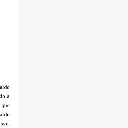
a mistura do arroz e farinha de mandioca
com o caldo do preparo do bife (filé migon)
que por sua vez é preparado na manteiga,
adicionando alcaparras e acompanhado
também de batata palha portuguesa feitos
na casa. A quantidade de farinha
principalmente é um dos pontos chaves do
prato para que a mistura não fique seca e
consequentemente vire uma massaroca.
Braised file mignon with butter, after
braised, rice and cassava flour is mixed with
the residual beef juice and butter of the pan.
...
caldo
do a
a que
aldo
sso,