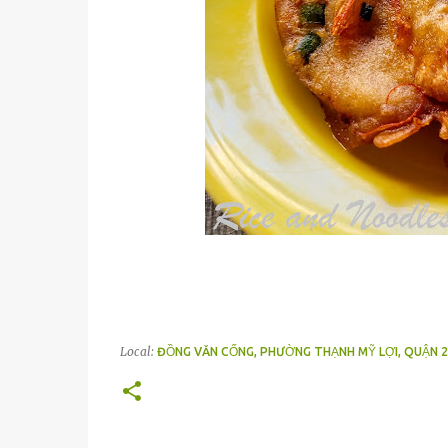
Local:
ĐỒNG VĂN CỐNG, PHƯỜNG THẠNH MỸ LỢI, QUẬN 2,