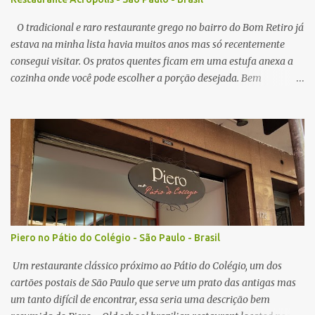
em sabor, em todas visitas sempre servido no ponto perfeito,
crocante por fora, e suculento no interior. N...
O tradicional e raro restaurante grego no bairro do Bom Retiro já
estava na minha lista havia muitos anos mas só recentemente
consegui visitar. Os pratos quentes ficam em uma estufa anexa a
cozinha onde você pode escolher a porção desejada. Bem
interessante o sistema já que ver a comida na sua frente pode
instigar mais do que ler um cardápio com foto mas tem alguns
pontos negativos que irei comentar a seguir. A primeira porção
pedida foi de polvo e " risoto ". O polvo estava bom, um pouco
mole demais mas fresco na medida do possível em um restaurante
localizado em São Paulo. O arroz estava bom, alias ambos pratos
tem o tomate como base, nada surpreendente quanto a sabor, o
aspecto visual dos pratos me surpreendeu mais do que o gosto em
si. Nota: 8/10 O prato com cordeiro foi outro prato pedido, que
Piero no Pátio do Colégio - São Paulo - Brasil
vem coberto com um tipo de molho, prato também bom mas bem
simples no gosto, acompanhado de arroz e batata. Nota: 7/10 O
Um restaurante clássico próximo ao Pátio do Colégio, um dos
grande motivo para eu vol...
cartões postais de São Paulo que serve um prato das antigas mas
um tanto difícil de encontrar, essa seria uma descrição bem