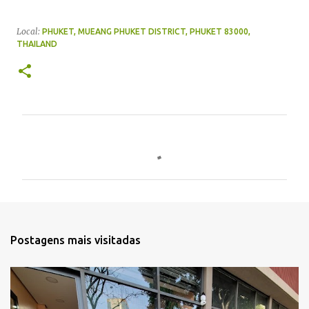
Local:
PHUKET, MUEANG PHUKET DISTRICT, PHUKET 83000,
THAILAND
C
o
m
e
n
t
Postagens mais visitadas
á
r
i