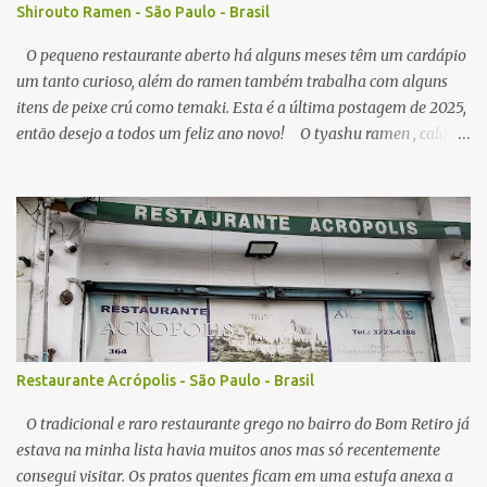
Shirouto Ramen - São Paulo - Brasil
O pequeno restaurante aberto há alguns meses têm um cardápio
um tanto curioso, além do ramen também trabalha com alguns
itens de peixe crú como temaki. Esta é a última postagem de 2025,
então desejo a todos um feliz ano novo! O tyashu ramen , caldo
parece ser a base de frango, agradável, como visitei algumas vezes
o local, seu preço (ainda acessível) me permitiu, senti diferença no
ponto de sal no caldo, algumas vezes estava perfeito, mas peguei o
caldo um pouco salgado demais. A qualidade do macarrão é
satisfatória, os pedaços de tyashu bons. Nota: 8/10 O combo de
chahan com karaage , o arroz frito segue muito estilo nipo
brasileiro, é bem leve em sal e gordura, e com isso combina muito
com algum elemento mais gorduroso como o ótimo frango frito
da casa, que lembra mais um frango frito brasileiro do que japonês
Restaurante Acrópolis - São Paulo - Brasil
em sabor, em todas visitas sempre servido no ponto perfeito,
crocante por fora, e suculento no interior. N...
O tradicional e raro restaurante grego no bairro do Bom Retiro já
estava na minha lista havia muitos anos mas só recentemente
consegui visitar. Os pratos quentes ficam em uma estufa anexa a