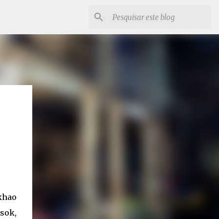
khao
sok,