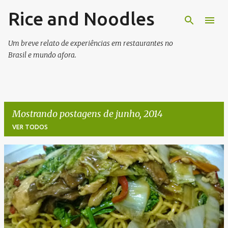
Rice and Noodles
Pular para o conteúdo principal
Um breve relato de experiências em restaurantes no
Brasil e mundo afora.
Mostrando postagens de junho, 2014
VER TODOS
P
o
s
t
a