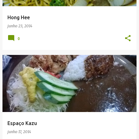
g
e
Hong Hee
n
junho 23, 2014
s
0
Espaço Kazu
junho 17, 2014