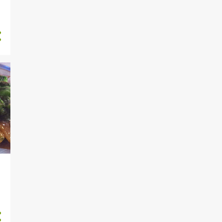
9
outubro
9
setembro
8
agosto
9
julho
9
junho
9
maio
8
abril
9
março
8
fevereiro
9
janeiro
105
2024
9
dezembro
8
novembro