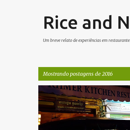
Rice and 
Um breve relato de experiências em restaurante
Mostrando postagens de 2016
P
o
s
t
a