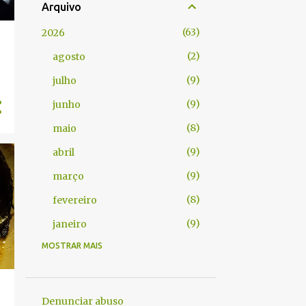
Arquivo
63
2026
2
agosto
9
julho
9
junho
8
maio
9
abril
9
março
8
fevereiro
9
janeiro
MOSTRAR MAIS
104
2025
9
dezembro
8
novembro
Denunciar abuso