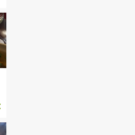
9
outubro
9
setembro
9
agosto
9
julho
8
junho
9
maio
9
abril
8
março
9
fevereiro
9
janeiro
83
2023
8
dezembro
5
novembro