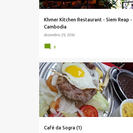
g
e
Khmer Kitchen Restaurant - Siem Reap -
n
Cambodia
s
dezembro 29, 2016
0
Café da Sogra (1)