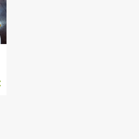
6
outubro
4
setembro
8
agosto
9
julho
9
junho
9
maio
8
abril
9
março
4
fevereiro
4
janeiro
64
2022
5
dezembro