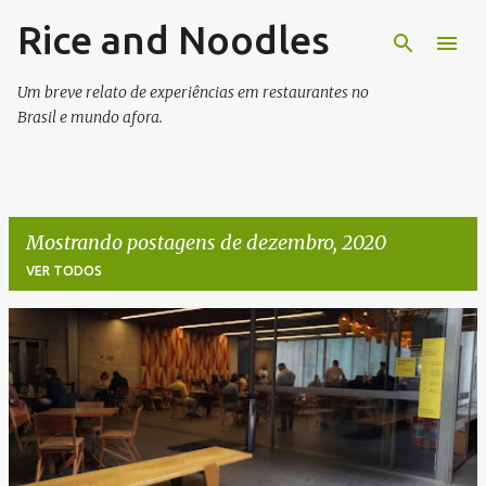
Rice and Noodles
Pular para o conteúdo principal
Um breve relato de experiências em restaurantes no
Brasil e mundo afora.
Mostrando postagens de dezembro, 2020
VER TODOS
P
o
s
t
a