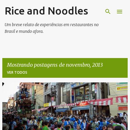
Rice and Noodles
Pular para o conteúdo principal
Um breve relato de experiências em restaurantes no
Brasil e mundo afora.
Mostrando postagens de novembro, 2013
VER TODOS
P
o
s
t
a