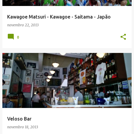
g
e
Kawagoe Matsuri - Kawagoe - Saitama - Japão
n
novembro 22, 2013
s
0
Veloso Bar
novembro 18, 2013