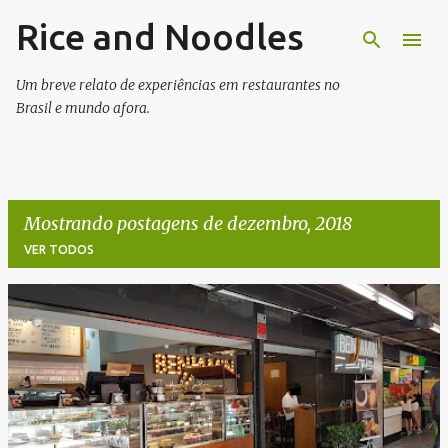
Rice and Noodles
Pular para o conteúdo principal
Um breve relato de experiências em restaurantes no
Brasil e mundo afora.
Mostrando postagens de dezembro, 2018
VER TODOS
P
o
s
t
a