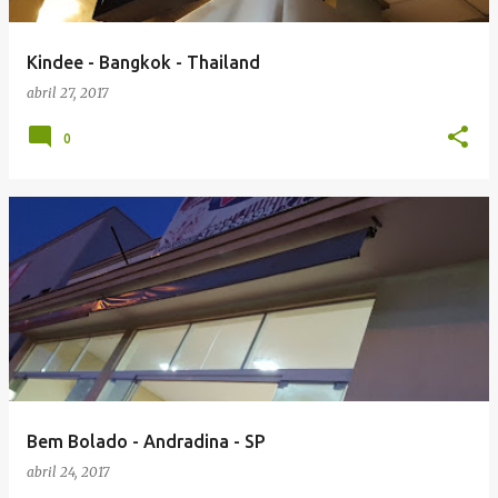
g
e
Kindee - Bangkok - Thailand
n
abril 27, 2017
s
0
Bem Bolado - Andradina - SP
abril 24, 2017