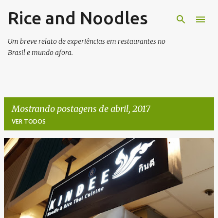
Rice and Noodles
Pular para o conteúdo principal
Um breve relato de experiências em restaurantes no
Brasil e mundo afora.
Mostrando postagens de abril, 2017
VER TODOS
P
o
s
t
a