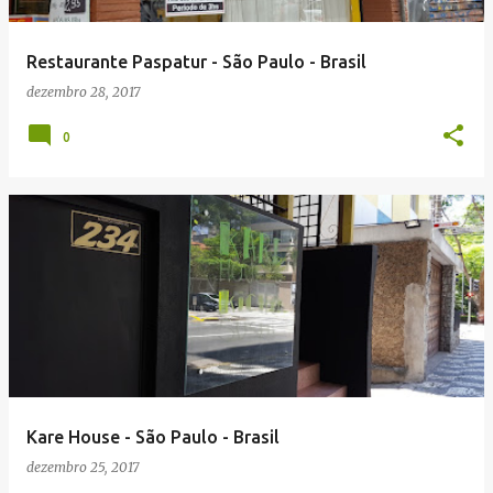
g
e
Restaurante Paspatur - São Paulo - Brasil
n
dezembro 28, 2017
s
0
Kare House - São Paulo - Brasil
dezembro 25, 2017