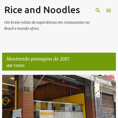
Rice and Noodles
Pular para o conteúdo principal
Um breve relato de experiências em restaurantes no
Brasil e mundo afora.
Mostrando postagens de 2017
VER TODOS
P
o
s
t
a