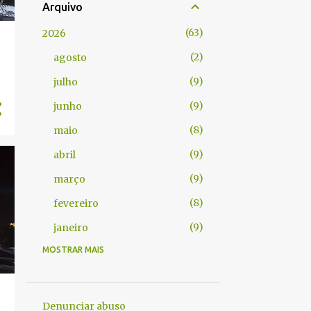
Arquivo
63
2026
2
agosto
9
julho
9
junho
8
maio
9
abril
9
março
8
fevereiro
9
janeiro
MOSTRAR MAIS
104
2025
9
dezembro
8
novembro
Denunciar abuso