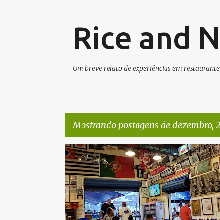
Rice and 
Um breve relato de experiências em restaurante
Mostrando postagens de dezembro, 
P
o
s
t
a