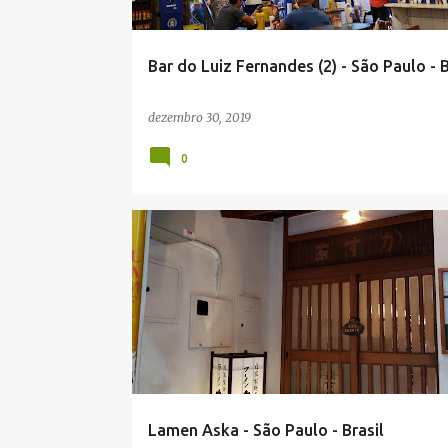
g
e
Bar do Luiz Fernandes (2) - São Paulo - B
n
s
dezembro 30, 2019
0
Lamen Aska - São Paulo - Brasil